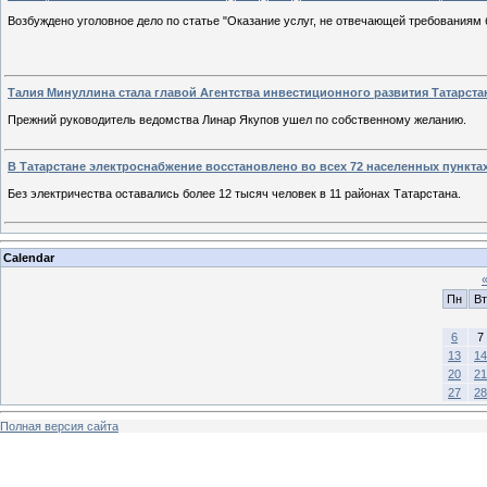
Возбуждено уголовное дело по статье "Оказание услуг, не отвечающей требованиям 
Талия Минуллина стала главой Агентства инвестиционного развития Татарста
Прежний руководитель ведомства Линар Якупов ушел по собственному желанию.
В Татарстане электроснабжение восстановлено во всех 72 населенных пункта
Без электричества оставались более 12 тысяч человек в 11 районах Татарстана.
Calendar
Пн
Вт
6
7
13
14
20
21
27
28
Полная версия сайта