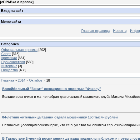
[
сПРАВка о правах
]
Вход на сайт
Меню сайта
Главная страница
Новости
Инфор
Categories
Официальная хроника
[202]
Спорт
[318]
Криминал
[661]
Происшествия
[539]
Интервью
[3]
Общество
[408]
Главная
»
2014
»
Октябрь
»
18
Волейбольный "Зенит" сенсационно проиграл "Факелу"
Больше всех очков в матче набрал диагональный казанского клуба Максим Михайлов
84-летняя жительница Казани отдала мошеннику 150 тысяч рублей
Незнакомец сообщил пенсионерке, что ее внук стал виновником серьезной аварии и 
В Татарстане 2-летний воспитанник детсада подавился яблоком и потерял соз