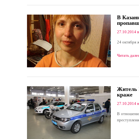
В Казани
пропав
27.10.2014 в
24 октября 
Читать дале
Житель 
краже
27.10.2014 в
В отношении
преступлени