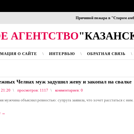
Причиной пожара в "Старом амбаре" 
Е АГЕНТСТВО
"КАЗАНС
МАЦИЯ О САЙТЕ
ИНТЕРВЬЮ
ОБРАТНАЯ СВЯЗЬ
ежных Челнах муж задушил жену и закопал на свалке
 21:20
просмотров: 1117
комментариев: 0
ия мужчина объяснил ревностью: супруга заявила, что хочет расстаться с ним.
е
→