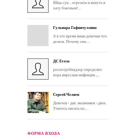
Яйца сук... отрезать и кинуть в
хату блатным!...
Гульнара Гафиятуллина
А в это время мама девочки что
делала. Почему она ...
ДС Егоза
роспотребнадзор определил
нора вирусная инфекция ,...
Сергей Челяев
Девочек - две. мальчиков - двое.
Учитесь писать по...
ФОРМА ВХОДА