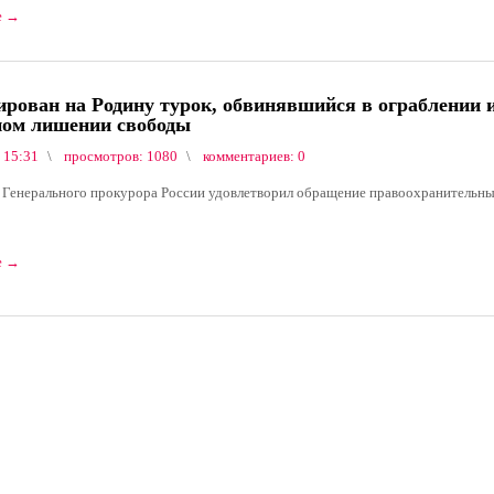
е
→
ирован на Родину турок, обвинявшийся в ограблении 
ном лишении свободы
 15:31
просмотров: 1080
комментариев: 0
 Генерального прокурора России удовлетворил обращение правоохранительны
е
→