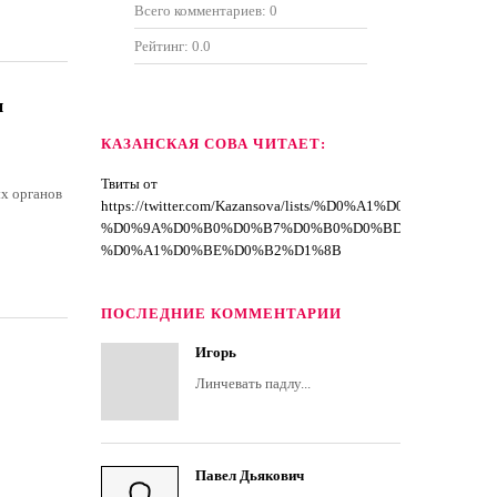
Всего комментариев:
0
Рейтинг:
0.0
и
КАЗАНСКАЯ СОВА ЧИТАЕТ:
Твиты от
х органов
https://twitter.com/Kazansova/lists/%D0%A1%D0%BF%D
%D0%9A%D0%B0%D0%B7%D0%B0%D0%BD%D1%81%D0
%D0%A1%D0%BE%D0%B2%D1%8B
ПОСЛЕДНИЕ КОММЕНТАРИИ
Игорь
Линчевать падлу...
Павел Дьякович