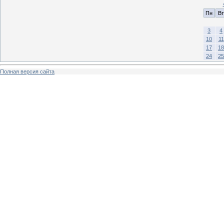
Пн
Вт
3
4
10
11
17
18
24
25
Полная версия сайта