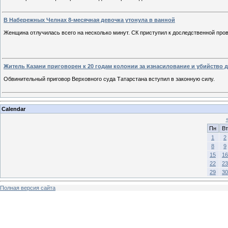
В Набережных Челнах 8-месячная девочка утонула в ванной
Женщина отлучилась всего на несколько минут. СК приступил к доследственной пров
Житель Казани приговорен к 20 годам колонии за изнасилование и убийство 
Обвинительный приговор Верховного суда Татарстана вступил в законную силу.
Calendar
Пн
Вт
1
2
8
9
15
16
22
23
29
30
Полная версия сайта