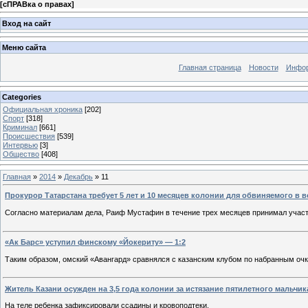
[
сПРАВка о правах
]
Вход на сайт
Меню сайта
Главная страница
Новости
Инфор
Categories
Официальная хроника
[202]
Спорт
[318]
Криминал
[661]
Происшествия
[539]
Интервью
[3]
Общество
[408]
Главная
»
2014
»
Декабрь
»
11
Прокурор Татарстана требует 5 лет и 10 месяцев колонии для обвиняемого в 
Согласно материалам дела, Раиф Мустафин в течение трех месяцев принимал учас
«Ак Барс» уступил финскому «Йокериту» — 1:2
Таким образом, омский «Авангард» сравнялся с казанским клубом по набранным очк
Житель Казани осужден на 3,5 года колонии за истязание пятилетного мальчи
На теле ребенка зафиксировали ссадины и кровоподтеки.