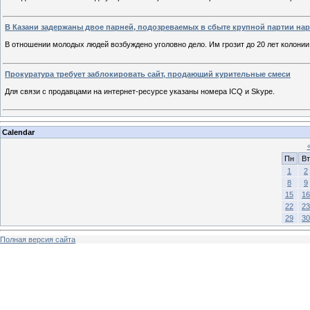
В Казани задержаны двое парней, подозреваемых в сбыте крупной партии на
В отношении молодых людей возбуждено уголовно дело. Им грозит до 20 лет колонии
Прокуратура требует заблокировать сайт, продающий курительные смеси
Для связи с продавцами на интернет-ресурсе указаны номера ICQ и Skype.
Calendar
Пн
Вт
1
2
8
9
15
16
22
23
29
30
Полная версия сайта