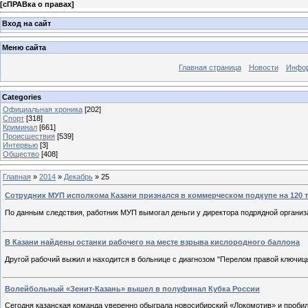
[
сПРАВка о правах
]
Вход на сайт
Меню сайта
Главная страница
Новости
Инфор
Categories
Официальная хроника
[202]
Спорт
[318]
Криминал
[661]
Происшествия
[539]
Интервью
[3]
Общество
[408]
Главная
»
2014
»
Декабрь
»
25
Сотрудник МУП исполкома Казани признался в коммерческом подкупе на 120 
По данным следствия, работник МУП вымогал деньги у директора подрядной организ
В Казани найдены останки рабочего на месте взрыва кислородного баллона
Другой рабочий выжил и находится в больнице с диагнозом "Перелом правой ключицы
Волейбольный «Зенит-Казань» вышел в полуфинал Кубка России
Сегодня казанская команда уверенно обыграла новосибирский «Локомотив» и проби