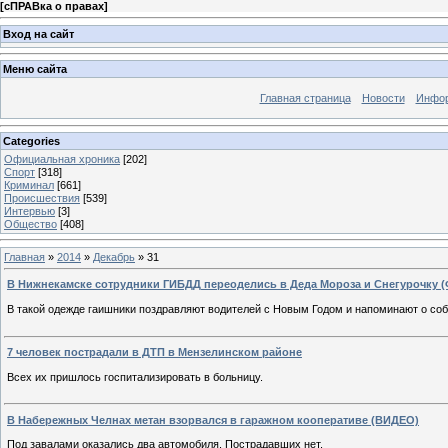
[
сПРАВка о правах
]
Вход на сайт
Меню сайта
Главная страница
Новости
Инфор
Categories
Официальная хроника
[202]
Спорт
[318]
Криминал
[661]
Происшествия
[539]
Интервью
[3]
Общество
[408]
Главная
»
2014
»
Декабрь
»
31
В Нижнекамске сотрудники ГИБДД переоделись в Деда Мороза и Снегурочку 
В такой одежде гаишники поздравляют водителей с Новым Годом и напоминают о со
7 человек пострадали в ДТП в Мензелинском районе
Всех их пришлось госпитализировать в больницу.
В Набережных Челнах метан взорвался в гаражном кооперативе (ВИДЕО)
Под завалами оказались два автомобиля. Пострадавших нет.