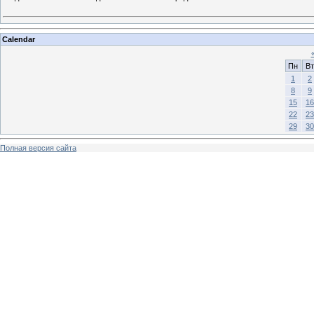
Calendar
Пн
Вт
1
2
8
9
15
16
22
23
29
30
Полная версия сайта