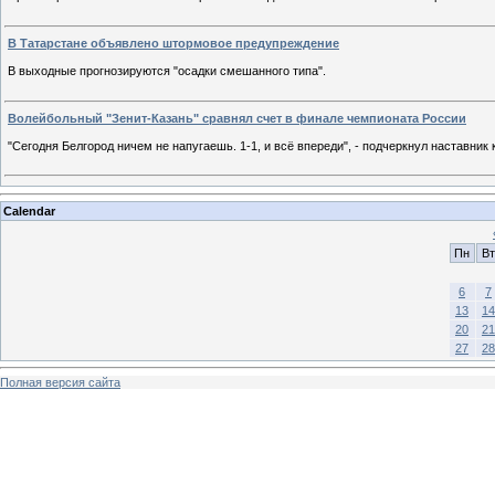
В Татарстане объявлено штормовое предупреждение
В выходные прогнозируются "осадки смешанного типа".
Волейбольный "Зенит-Казань" сравнял счет в финале чемпионата России
"Сегодня Белгород ничем не напугаешь. 1-1, и всё впереди", - подчеркнул наставник
Calendar
Пн
Вт
6
7
13
14
20
21
27
28
Полная версия сайта