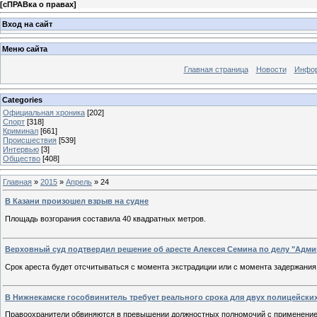
[
сПРАВка о правах
]
Вход на сайт
Меню сайта
Главная страница
Новости
Инфор
Categories
Официальная хроника
[202]
Спорт
[318]
Криминал
[661]
Происшествия
[539]
Интервью
[3]
Общество
[408]
Главная
»
2015
»
Апрель
»
24
В Казани произошел взрыв на судне
Площадь возгорания составила 40 квадратных метров.
Верховный суд подтвердил решение об аресте Алексея Семина по делу "Адми
Срок ареста будет отсчитываться с момента экстрадиции или с момента задержания
В Нижнекамске гособвинитель требует реального срока для двух полицейск
Правоохранители обвиняются в превышении должностных полномочий с применение