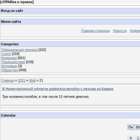
[
сПРАВка о правах
]
Вход на сайт
Меню сайта
Главная страница
Новости
Инфор
Categories
Официальная хроника
[202]
Спорт
[318]
Криминал
[661]
Происшествия
[539]
Интервью
[3]
Общество
[408]
Главная
»
2015
»
Май
»
21
В Нижегородской области разбился автобус с детьми из Казани
Три человека погибли, в том числе 12-летняя девочка.
Calendar
Пн
Вт
4
5