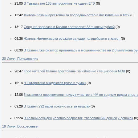
23:00
В Татарстане 138 выпускников не сдали ЕГЭ
(0)
13:42
Житель Казани арестован за посредничество в поступлении в КФУ
(0)
13:17
Средняя зарплата в Казани составляет 33 тысячи рублей
(0)
09:36
Житель Нижнекамска осужден за удар полицейского в живот
(0)
08:39
В Казани лже-риэлтор призналась в мошенничестве на 2,8 миллиона ру
20 Июля, Понедельник
20:47
Трое жителей Казани арестованы за избиение спецназовца МВД
(0)
15:14
В Татарстане ожидаются гроза и туман
(0)
12:06
8 казанских спортсменов примут участие в ЧМ по водным видам спорт
09:29
В Казани 292 пары поженились за неделю
(0)
09:24
В Казани осужден условно подросток, требовавший деньги у девочек
(0
19 Июля, Воскресенье