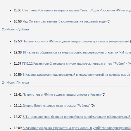
11:06
Светлана Ромашина выиграла первое "золото" для России на ЧМ по во
10:58
Чад Хо выиграл заплыв 5 километров на открытой воде
(0)
25 Июля, Суббота
12:53
Первое «золото» ЧМ по водным видам спорта досталось американцам
12:38
18 человек обратились за медпомощью на церемонии открытия ЧМ по 
11:37
ГИБДД Казани опубликовала список парковок перед матчем "Рубин" - "
10:59
В Казани задержан подозреваемый в краже ценностей из дачных домов
24 Июля, Пятница
22:41
Путин открыл ЧМ по водным видам спорта в Казани
(0)
22:12
Динияр Билялетдинов стал игроком "Рубина"
(0)
14:27
В Татарстане трое бывших полицейских не обжаловали обвинительный 
12:09
В Казани гражданка Узбекистана призналась в убийстве новорожденной