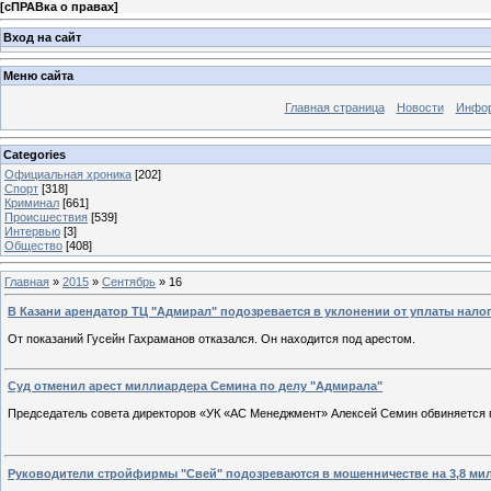
[
сПРАВка о правах
]
Вход на сайт
Меню сайта
Главная страница
Новости
Инфор
Categories
Официальная хроника
[202]
Спорт
[318]
Криминал
[661]
Происшествия
[539]
Интервью
[3]
Общество
[408]
Главная
»
2015
»
Сентябрь
»
16
В Казани арендатор ТЦ "Адмирал" подозревается в уклонении от уплаты нало
От показаний Гусейн Гахраманов отказался. Он находится под арестом.
Суд отменил арест миллиардера Семина по делу "Адмирала"
Председатель совета директоров «УК «АС Менеджмент» Алексей Семин обвиняется п
Руководители стройфирмы "Свей" подозреваются в мошенничестве на 3,8 ми