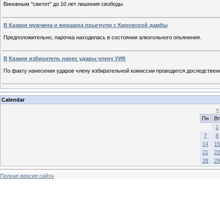
Виновным "светит" до 10 лет лишения свободы.
В Казани мужчина и женщина прыгнули с Кировской дамбы
Предположительно, парочка находилась в состоянии алкогольного опьянения.
В Казани избиратель нанес удары члену УИК
По факту нанесения ударов члену избирательной комиссии проводится доследствен
Calendar
«
Пн
Вт
1
7
8
14
15
21
22
28
29
Полная версия сайта