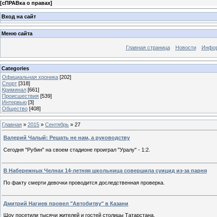
[
сПРАВка о правах
]
Вход на сайт
Меню сайта
Главная страница
Новости
Инфор
Categories
Официальная хроника
[202]
Спорт
[318]
Криминал
[661]
Происшествия
[539]
Интервью
[3]
Общество
[408]
Главная
»
2015
»
Сентябрь
»
27
Валерий Чалый: Решать не нам, а руководству
Сегодня "Рубин" на своем стадионе проиграл "Уралу" - 1:2.
В Набережных Челнах 14-летняя школьница совершила суицид из-за парня
По факту смерти девочки проводится доследственная проверка.
Дмитрий Нагиев провел "Автобитву" в Казани
Шоу посетили тысячи жителей и гостей столицы Татарстана.