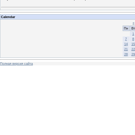
Calendar
«
Пн
Вт
1
7
8
14
15
21
22
28
29
Полная версия сайта