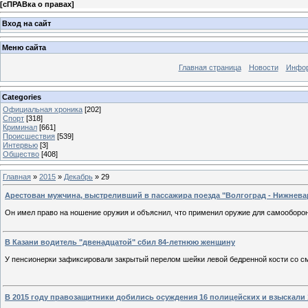
[
сПРАВка о правах
]
Вход на сайт
Меню сайта
Главная страница
Новости
Инфор
Categories
Официальная хроника
[202]
Спорт
[318]
Криминал
[661]
Происшествия
[539]
Интервью
[3]
Общество
[408]
Главная
»
2015
»
Декабрь
»
29
Арестован мужчина, выстреливший в пассажира поезда "Волгоград - Нижнева
Он имел право на ношение оружия и объяснил, что применил оружие для самооборо
В Казани водитель "двенадцатой" сбил 84-летнюю женщину
У пенсионерки зафиксировали закрытый перелом шейки левой бедренной кости со с
В 2015 году правозащитники добились осуждения 16 полицейских и взыскали 