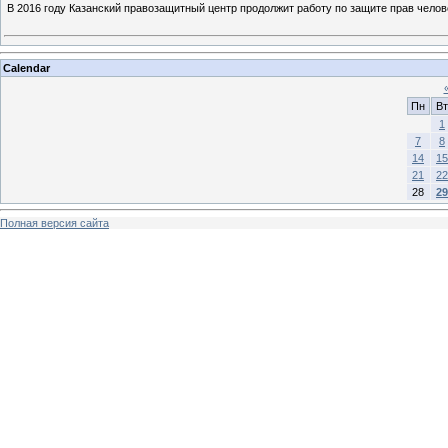
В 2016 году Казанский правозащитный центр продолжит работу по защите прав челов
Calendar
Пн
Вт
1
7
8
14
15
21
22
28
29
Полная версия сайта