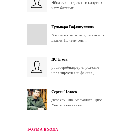
Яйца сук... отрезать и кинуть в
хату блатным!...
Гульнара Гафиятуллина
А в это время мама девочки что
делала. Почему она ...
ДС Егоза
роспотребнадзор определил
нора вирусная инфекция ,...
Сергей Челяев
Девочек - две. мальчиков - двое.
Учитесь писать по...
ФОРМА ВХОДА