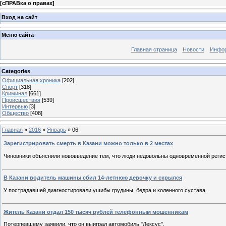
[
сПРАВка о правах
]
Вход на сайт
Меню сайта
Главная страница
Новости
Инфор
Categories
Официальная хроника
[202]
Спорт
[318]
Криминал
[661]
Происшествия
[539]
Интервью
[3]
Общество
[408]
Главная
»
2016
»
Январь
»
06
Зарегистрировать смерть в Казани можно только в 2 местах
Чиновники объяснили нововведение тем, что люди недовольны одновременной регис
В Казани водитель машины сбил 14-летнюю девочку и скрылся
У пострадавшей диагностировали ушибы грудины, бедра и коленного сустава.
Житель Казани отдал 150 тысяч рублей телефонным мошенникам
Потерпевшему заявили, что он выиграл автомобиль "Лексус".