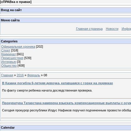
[
сПРАВка о правах
]
Вход на сайт
Меню сайта
Главная страница
Новости
Инфор
Categories
Официальная хроника
[202]
Спорт
[318]
Криминал
[661]
Происшествия
[539]
Интервью
[3]
Общество
[408]
Главная
»
2016
»
Февраль
»
08
В Казани погибла 6-летняя девочка, катавшаяся с горки на ледянках
По факту смерти ребенка начата доследственная проверка.
Прокуратура Татарстана намерена взыскать компенсационные выплаты с осу
Сегодня прокурор республики Илдус Нафиков поручил подчиненным провести обобще
Calendar