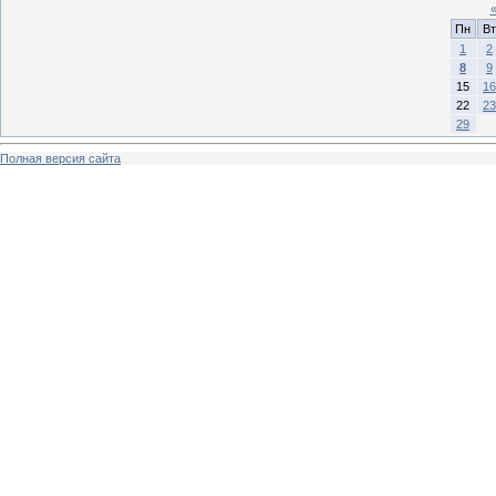
Пн
Вт
1
2
8
9
15
16
22
23
29
Полная версия сайта