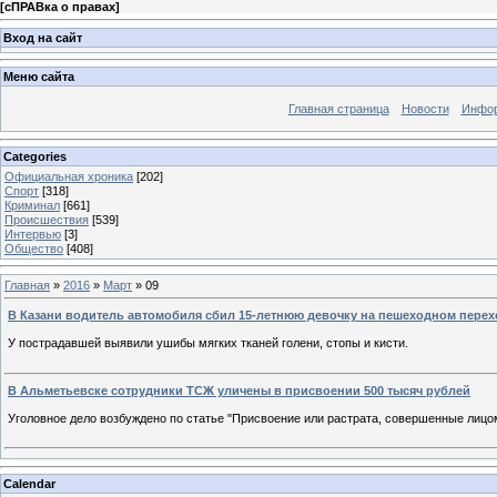
[
сПРАВка о правах
]
Вход на сайт
Меню сайта
Главная страница
Новости
Инфор
Categories
Официальная хроника
[202]
Спорт
[318]
Криминал
[661]
Происшествия
[539]
Интервью
[3]
Общество
[408]
Главная
»
2016
»
Март
»
09
В Казани водитель автомобиля сбил 15-летнюю девочку на пешеходном перех
У пострадавшей выявили ушибы мягких тканей голени, стопы и кисти.
В Альметьевске сотрудники ТСЖ уличены в присвоении 500 тысяч рублей
Уголовное дело возбуждено по статье "Присвоение или растрата, совершенные лицом 
Calendar