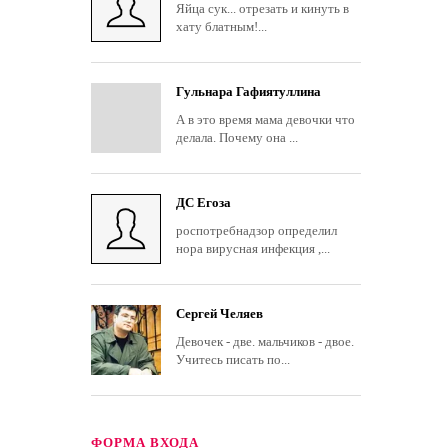
Яйца сук... отрезать и кинуть в
хату блатным!...
Гульнара Гафиятуллина
А в это время мама девочки что
делала. Почему она ...
ДС Егоза
роспотребнадзор определил
нора вирусная инфекция ,...
Сергей Челяев
Девочек - две. мальчиков - двое.
Учитесь писать по...
ФОРМА ВХОДА