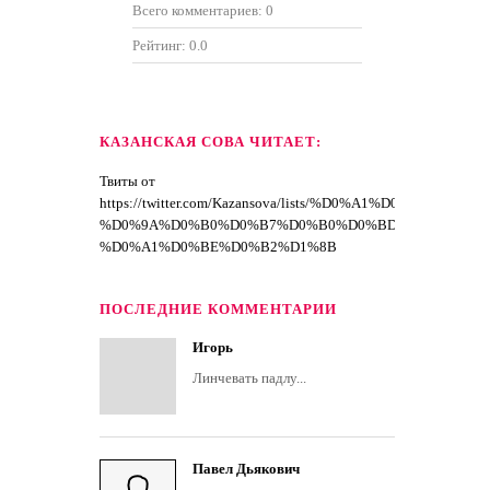
Всего комментариев:
0
Рейтинг:
0.0
КАЗАНСКАЯ СОВА ЧИТАЕТ:
Твиты от
https://twitter.com/Kazansova/lists/%D0%A1%D0%BF%D
%D0%9A%D0%B0%D0%B7%D0%B0%D0%BD%D1%81%D0
%D0%A1%D0%BE%D0%B2%D1%8B
ПОСЛЕДНИЕ КОММЕНТАРИИ
Игорь
Линчевать падлу...
Павел Дьякович