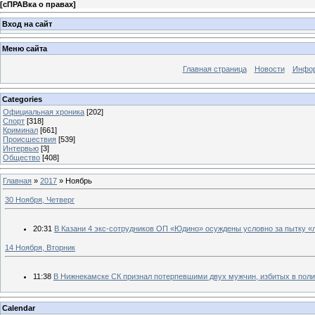
[
сПРАВка о правах
]
Вход на сайт
Меню сайта
Главная страница
Новости
Инфор
Categories
Официальная хроника
[202]
Спорт
[318]
Криминал
[661]
Происшествия
[539]
Интервью
[3]
Общество
[408]
Главная
»
2017
»
Ноябрь
30 Ноября, Четверг
20:31
В Казани 4 экс-сотрудников ОП «Юдино» осуждены условно за пытку «
14 Ноября, Вторник
11:38
В Нижнекамске СК признал потерпевшими двух мужчин, избитых в пол
Calendar