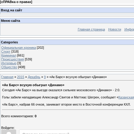
[
сПРАВка о правах
]
Вход на сайт
Меню сайта
Главная страница
Новости
Инфор
Categories
Официальная хроника
[202]
Спорт
[318]
Криминал
[661]
Происшествия
[539]
Интервью
[3]
Общество
[408]
Главная
»
2015
»
Декабрь
»
9
» «Ак Барс» всухую обыграл «Динамо»
«Ак Барс» всухую обыграл «Динамо»
Сегодня «Ак Барс» на выезде оказался сильнее московского «Динамо» - 2:0.
Голы забили нападающие Александр Свитов и Маттиас Шегрен, сообщает «
Казанска
«Ак Барс», набрав 66 очков, занимает второе место в Восточной конференции КХЛ.
Всего комментариев
:
0
Войдите: