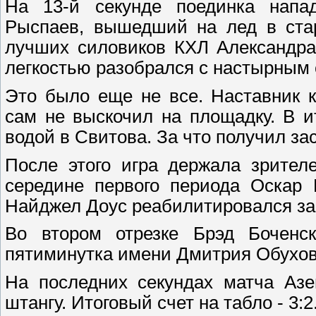
На 13-й секунде поединка напа
Рыспаев, вышедший на лед в стар
лучших силовиков КХЛ Александра
легкостью разобрался с настырным 
Это было еще не все. Наставник к
сам не выскочил на площадку. В и
водой в Свитова. За что получил з
После этого игра держала зрител
середине первого периода Оскар 
Найджел Доус реабилитировался за 
Во втором отрезке Брэд Боченс
пятиминутка имени Дмитрия Обухов
На последних секундах матча Азе
штангу. Итоговый счет на табло - 3:2