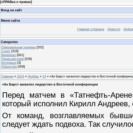
[
сПРАВка о правах
]
Вход на сайт
Меню сайта
Главная страница
Новости
Инфор
Categories
Официальная хроника
[202]
Спорт
[318]
Криминал
[661]
Происшествия
[539]
Интервью
[3]
Общество
[408]
Главная
»
2014
»
Ноябрь
»
24
» «Ак Барс» захватил лидерство в Восточной конферен
«Ак Барс» захватил лидерство в Восточной конференции
Перед матчем в «Татнефть-Арене
который исполнил Кирилл Андреев, с
От команд, возглавляемых бывш
следует ждать подвоха. Так случилос