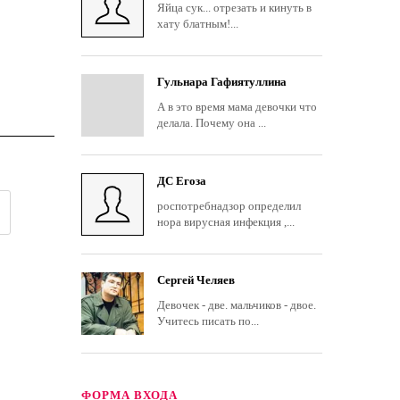
Яйца сук... отрезать и кинуть в
хату блатным!...
Гульнара Гафиятуллина
А в это время мама девочки что
делала. Почему она ...
ДС Егоза
роспотребнадзор определил
нора вирусная инфекция ,...
Сергей Челяев
Девочек - две. мальчиков - двое.
Учитесь писать по...
ФОРМА ВХОДА