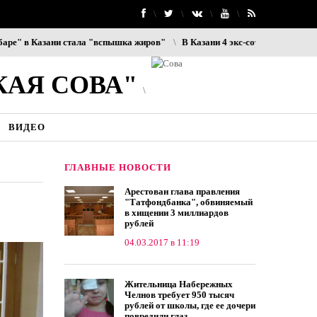
в Казани стала "вспышка жиров"
В Казани 4 экс-сотрудников ОП «Юди
КАЯ СОВА"
ВИДЕО
ГЛАВНЫЕ НОВОСТИ
Арестован глава правления
"Татфондбанка", обвиняемый
в хищении 3 миллиардов
рублей
04.03.2017 в 11:19
Жительница Набережных
Челнов требует 950 тысяч
рублей от школы, где ее дочери
повредили глаз