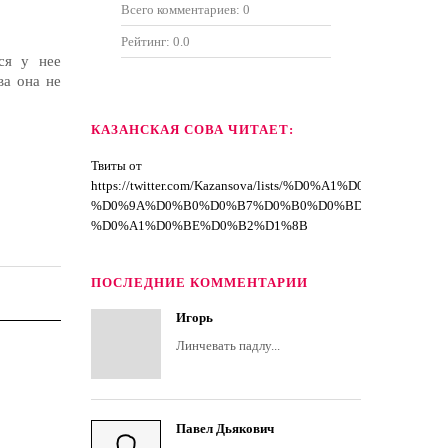
Всего комментариев:
0
Рейтинг:
0.0
ся у нее
ва она не
КАЗАНСКАЯ СОВА ЧИТАЕТ:
Твиты от
https://twitter.com/Kazansova/lists/%D0%A1%D0%BF%D
%D0%9A%D0%B0%D0%B7%D0%B0%D0%BD%D1%81%D0
%D0%A1%D0%BE%D0%B2%D1%8B
ПОСЛЕДНИЕ КОММЕНТАРИИ
Игорь
Линчевать падлу...
Павел Дьякович