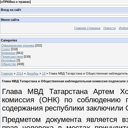
[
сПРАВка о правах
]
Вход на сайт
Меню сайта
Главная страница
Новости
Инфор
Categories
Официальная хроника
[202]
Спорт
[318]
Криминал
[661]
Происшествия
[539]
Интервью
[3]
Общество
[408]
Главная
»
2014
»
Декабрь
»
18
» Глава МВД Татарстана и Общественная наблюдатель
Глава МВД Татарстана и Общественная наблюдательная комиссия подписали 
Глава МВД Татарстана Артем Хо
комиссия (ОНК) по соблюдению п
содержания республики заключили 
Предметом документа является в
прав человека в местах принудит