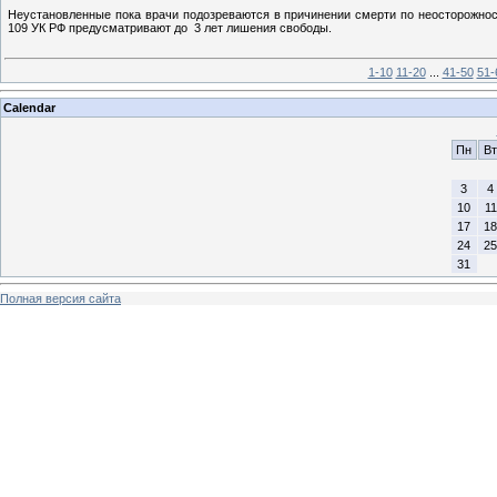
Неустановленные пока врачи подозреваются в причинении смерти по неосторожнос
109 УК РФ предусматривают до 3 лет лишения свободы.
1-10
11-20
...
41-50
51-
Calendar
Пн
Вт
3
4
10
11
17
18
24
25
31
Полная версия сайта