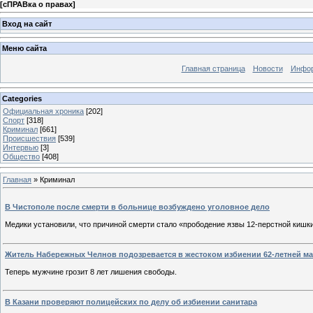
[
сПРАВка о правах
]
Вход на сайт
Меню сайта
Главная страница
Новости
Инфор
Categories
Официальная хроника
[202]
Спорт
[318]
Криминал
[661]
Происшествия
[539]
Интервью
[3]
Общество
[408]
Главная
»
Криминал
В Чистополе после смерти в больнице возбуждено уголовное дело
Медики установили, что причиной смерти стало «прободение язвы 12-перстной киш
Житель Набережных Челнов подозревается в жестоком избиении 62-летней м
Теперь мужчине грозит 8 лет лишения свободы.
В Казани проверяют полицейских по делу об избиении санитара