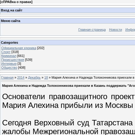
[
сПРАВка о правах
]
Вход на сайт
Меню сайта
Главная страница
Новости
Инфор
Categories
Официальная хроника
[202]
Спорт
[318]
Криминал
[661]
Происшествия
[539]
Интервью
[3]
Общество
[408]
Главная
»
2014
»
Декабрь
»
18
» Мария Алехина и Надежда Толоконникова приехали в 
Мария Алехина и Надежда Толоконникова приехали в Казань поддержать "Аго
Основатели правозащитного проек
Мария Алехина прибыли из Москвы 
Сегодня Верховный суд Татарстана
жалобы Межрегиональной правозащи