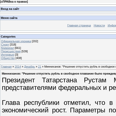
[
сПРАВка о правах
]
Вход на сайт
Меню сайта
Главная страница
Новости
Инфор
Categories
Официальная хроника
[202]
Спорт
[318]
Криминал
[661]
Происшествия
[539]
Интервью
[3]
Общество
[408]
Главная
»
2014
»
Декабрь
»
21
» Минниханов: "Решение отпустить рубль в свободно
Минниханов: "Решение отпустить рубль в свободное плавание было прежде
Президент Татарстана Рустам 
представителями федеральных и ре
Глава республики отметил, что в
экономический рост. Параметры п