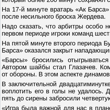
На 17-й минуте вратарь «Ак Барса
после несильного броска Жердева.
Надо сказать, что арбитры особо 
первом периоде игроки команд шест
На пятой минуте второго периода Бу
Барса» оказался закрыт нападающим
«Барсы» бросились отыгрываться
Автором шайбы стал Глазачев. Ко
от обороны. В этом аспекте динамо
В заключительной двадцатиминутк
воплотить его в голы не удалось. 
пять до сирены забросили четверту
«Игра была важной для нас в плане