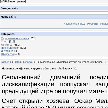
[
сПРАВка о правах
]
Вход на сайт
Меню сайта
Главная страница
Новости
Инфор
Categories
Официальная хроника
[202]
Спорт
[318]
Криминал
[661]
Происшествия
[539]
Интервью
[3]
Общество
[408]
Главная
»
2015
»
Февраль
»
3
» Московское «Динамо» крупно обыграло «Ак Барс» - 4:
Московское «Динамо» крупно обыграло «Ак Барс» - 4:1
Сегодняшний домашний поеди
дисквалификации пропускал защ
предыдущей игре он получил матч-шт
Счет открыли хозяева. Оскар Мел
который более 200 минут сохранял с