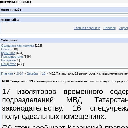
[
сПРАВка о правах
]
Вход на сайт
Меню сайта
Главная страница
Новости
Инфор
Categories
Официальная хроника
[202]
Спорт
[318]
Криминал
[661]
Происшествия
[539]
Интервью
[3]
Общество
[408]
Главная
»
2014
»
Декабрь
»
15
» МВД Татарстана: 29 изоляторов и спецприемников н
МВД Татарстана: 29 изоляторов и спецприемников не соответствуют федерал
17 изоляторов временного сод
подразделений МВД Татарста
законодательству. 16 спецучр
полуподвальных помещениях.
Об этом сообщает Казанский право