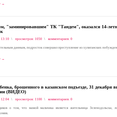
е
→
м, "заминировавшим" ТК "Тандем", оказался 14-лет
ок
 13:10
просмотров: 1050
комментариев: 0
тельным данным, подросток совершил преступление из хулиганских побужден
е
→
бенка, брошенного в казанском подъезде, 31 декабря 
нии (ВИДЕО)
 12:04
просмотров: 1100
комментариев: 0
иков о том, что мамой мальчика является жительница Зеленодольска, л
омик.