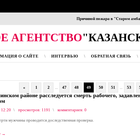
Причиной пожара в "Старом амбаре" в К
Е АГЕНТСТВО
"КАЗАНС
МАЦИЯ О САЙТЕ
ИНТЕРВЬЮ
ОБРАТНАЯ СВЯЗЬ
«
1
2
...
47
48
49
50
51
...
53
нском районе расследуется смерть рабочего, задавле
ом
 12:20
просмотров: 1191
комментариев: 0
ерти мужчины проводится доследственная проверка.
е
→