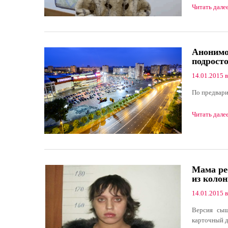
Читать дале
Анонимо
подрост
14.01.2015 в
По предвари
Читать дале
Мама ре
из коло
14.01.2015 в
Версия сыщ
карточный д