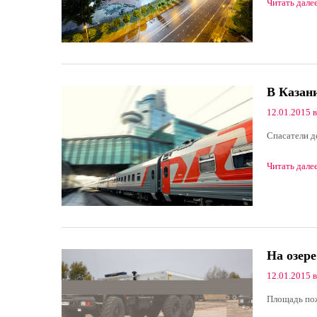
Читать дале
В Казани
12.01.2015 в
Спасатели д
Читать дале
На озере
12.01.2015 в
Площадь пож