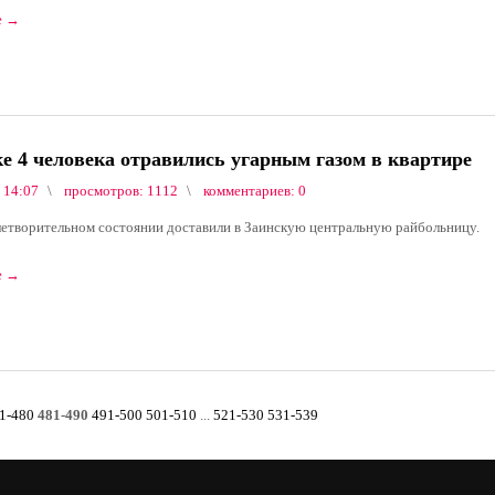
е
→
ке 4 человека отравились угарным газом в квартире
 14:07
просмотров: 1112
комментариев: 0
летворительном состоянии доставили в Заинскую центральную райбольницу.
е
→
1-480
481-490
491-500
501-510
...
521-530
531-539