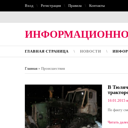
Вход
Регистрация
Правила
Контакты
ИНФОРМАЦИОННО
ГЛАВНАЯ СТРАНИЦА
НОВОСТИ
ИНФОР
Главная
»
Происшествия
В Тюлячи
трактор
16.01.2015 в
По факту см
Читать дале