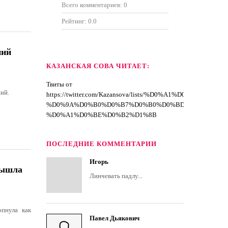
Всего комментариев:
0
Рейтинг:
0.0
ний
КАЗАНСКАЯ СОВА ЧИТАЕТ:
Твиты от
ий.
https://twitter.com/Kazansova/lists/%D0%A1%D0%BF%D
%D0%9A%D0%B0%D0%B7%D0%B0%D0%BD%D1%81%D0
%D0%A1%D0%BE%D0%B2%D1%8B
ПОСЛЕДНИЕ КОММЕНТАРИИ
Игорь
вышла
Линчевать падлу...
опнула как
Павел Дьякович