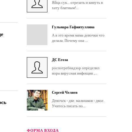
Яйца сук... отрезать и кинуть в
хату блатным!...
Гульнара Гафиятуллина
де
А в это время мама девочки что
делала. Почему она ...
ДС Егоза
роспотребнадзор определил
нора вирусная инфекция ,...
Сергей Челяев
Девочек - две. мальчиков - двое.
ось
Учитесь писать по...
ФОРМА ВХОДА