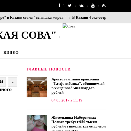
азани стала "вспышка жиров"
В Казани 4 экс-сотрудников ОП «Юдино»
КАЯ СОВА"
ВИДЕО
ГЛАВНЫЕ НОВОСТИ
Арестован глава правления
54
»
"Татфондбанка", обвиняемый
в хищении 3 миллиардов
нного
рублей
04.03.2017 в 11:19
Жительница Набережных
Челнов требует 950 тысяч
рублей от школы, где ее дочери
повредили глаз