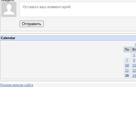
Войдите:
Отправить
Calendar
Пн
Вт
1
7
8
14
15
21
22
28
29
Полная версия сайта