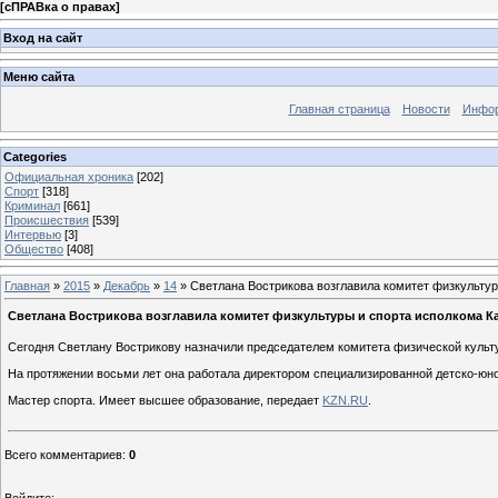
[
сПРАВка о правах
]
Вход на сайт
Меню сайта
Главная страница
Новости
Инфор
Categories
Официальная хроника
[202]
Спорт
[318]
Криминал
[661]
Происшествия
[539]
Интервью
[3]
Общество
[408]
Главная
»
2015
»
Декабрь
»
14
» Светлана Вострикова возглавила комитет физкультур
Светлана Вострикова возглавила комитет физкультуры и спорта исполкома К
Сегодня Светлану Вострикову назначили председателем комитета физической культ
На протяжении восьми лет она работала директором специализированной детско-юно
Мастер спорта. Имеет высшее образование, передает
KZN.RU
.
Всего комментариев
:
0