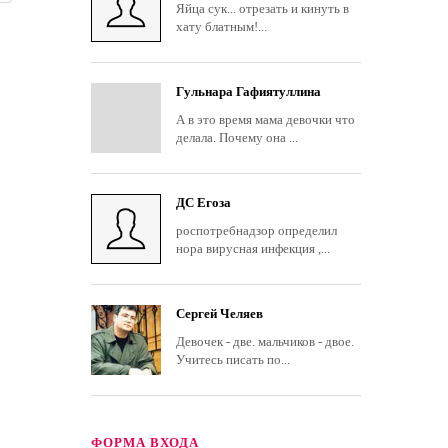
Яйца сук... отрезать и кинуть в
хату блатным!...
Гульнара Гафиятуллина
А в это время мама девочки что
делала. Почему она ...
ДС Егоза
роспотребнадзор определил
нора вирусная инфекция ,...
Сергей Челяев
Девочек - две. мальчиков - двое.
Учитесь писать по...
ФОРМА ВХОДА