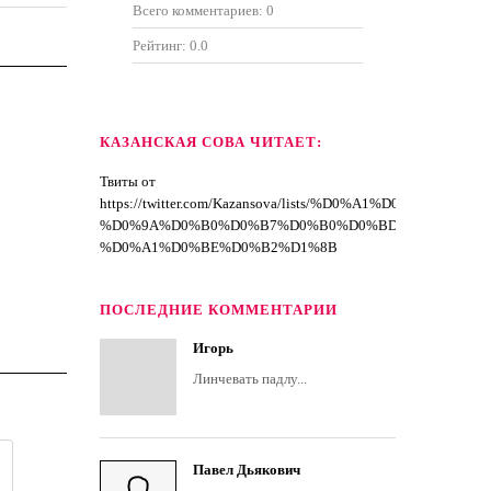
Всего комментариев:
0
Рейтинг:
0.0
КАЗАНСКАЯ СОВА ЧИТАЕТ:
Твиты от
https://twitter.com/Kazansova/lists/%D0%A1%D0%BF%D
%D0%9A%D0%B0%D0%B7%D0%B0%D0%BD%D1%81%D0
%D0%A1%D0%BE%D0%B2%D1%8B
ПОСЛЕДНИЕ КОММЕНТАРИИ
Игорь
Линчевать падлу...
Павел Дьякович