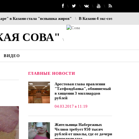
 Казани стала "вспышка жиров"
В Казани 4 экс-сотрудников ОП «Юдино
КАЯ СОВА"
ВИДЕО
ГЛАВНЫЕ НОВОСТИ
Арестован глава правления
"Татфондбанка", обвиняемый
в хищении 3 миллиардов
рублей
04.03.2017 в 11:19
Жительница Набережных
Челнов требует 950 тысяч
рублей от школы, где ее дочери
повредили глаз