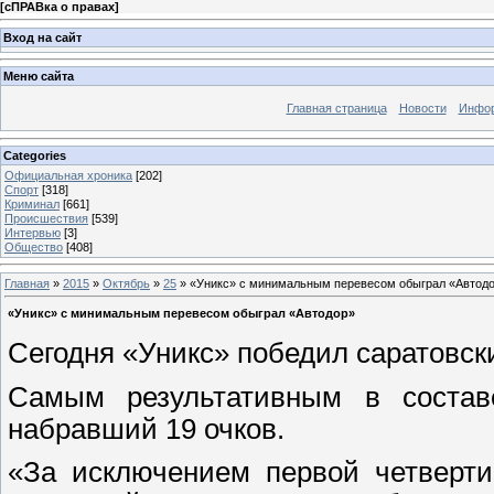
[
сПРАВка о правах
]
Вход на сайт
Меню сайта
Главная страница
Новости
Инфор
Categories
Официальная хроника
[202]
Спорт
[318]
Криминал
[661]
Происшествия
[539]
Интервью
[3]
Общество
[408]
Главная
»
2015
»
Октябрь
»
25
» «Уникс» с минимальным перевесом обыграл «Автод
«Уникс» с минимальным перевесом обыграл «Автодор»
Сегодня «Уникс» победил саратовски
Самым результативным в составе
набравший 19 очков.
«За исключением первой четверти