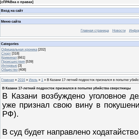
[
сПРАВка о правах
]
Вход на сайт
Меню сайта
Главная страница
Новости
Инфор
Categories
Официальная хроника
[202]
Спорт
[318]
Криминал
[661]
Происшествия
[539]
Интервью
[3]
Общество
[408]
Главная
»
2016
»
Июль
»
1
» В Казани 17-летний подросток признался в попытке убий
В Казани 17-летний подросток признался в попытке убийства сверстницы
В Казани возбуждено уголовное де
уже признал свою вину в покушении 
РФ).
В суд будет направлено ходатайств