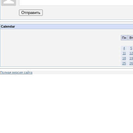
Отправить
Calendar
Пн
Вт
4
5
11
12
18
19
25
26
Полная версия сайта