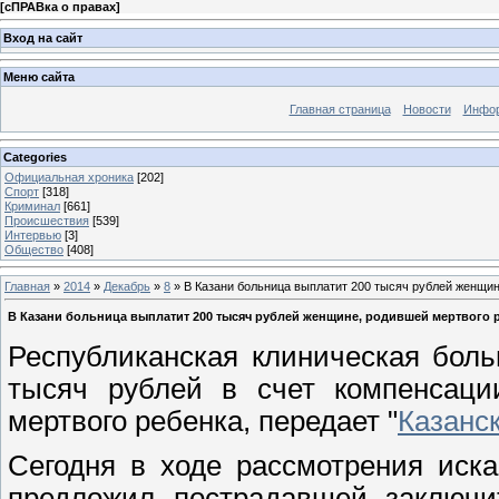
[
сПРАВка о правах
]
Вход на сайт
Меню сайта
Главная страница
Новости
Инфор
Categories
Официальная хроника
[202]
Спорт
[318]
Криминал
[661]
Происшествия
[539]
Интервью
[3]
Общество
[408]
Главная
»
2014
»
Декабрь
»
8
» В Казани больница выплатит 200 тысяч рублей женщин
В Казани больница выплатит 200 тысяч рублей женщине, родившей мертвого 
Республиканская клиническая бол
тысяч рублей в счет компенсаци
мертвого ребенка, передает "
Казанс
Сегодня в ходе рассмотрения иск
предложил пострадавшей заключи