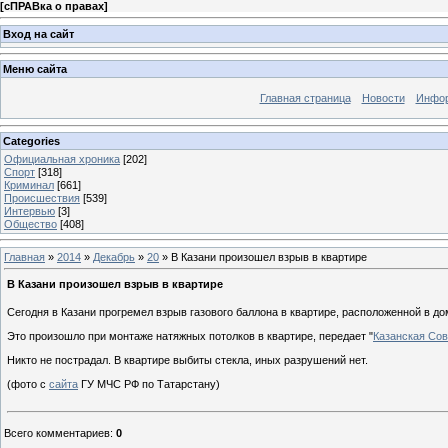
[
сПРАВка о правах
]
Вход на сайт
Меню сайта
Главная страница
Новости
Инфор
Categories
Официальная хроника
[202]
Спорт
[318]
Криминал
[661]
Происшествия
[539]
Интервью
[3]
Общество
[408]
Главная
»
2014
»
Декабрь
»
20
» В Казани произошел взрыв в квартире
В Казани произошел взрыв в квартире
Сегодня в Казани прогремел взрыв газового баллона в квартире, расположенной в д
Это произошло при монтаже натяжных потолков в квартире, передает "
Казанская Со
Никто не пострадал. В квартире выбиты стекла, иных разрушений нет.
(фото с
сайта
ГУ МЧС РФ по Татарстану)
Всего комментариев
:
0