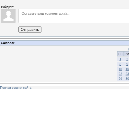
Войдите:
Отправить
Calendar
Пн
Вт
1
2
8
9
15
16
22
23
29
30
Полная версия сайта