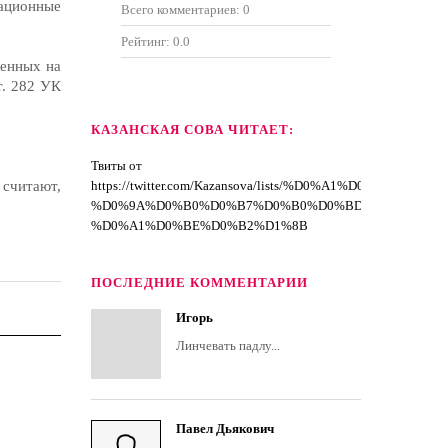
ационные
Всего комментариев:
0
Рейтинг:
0.0
ленных на
т. 282 УК
КАЗАНСКАЯ СОВА ЧИТАЕТ:
Твиты от
 считают,
https://twitter.com/Kazansova/lists/%D0%A1%D0%BF%D
%D0%9A%D0%B0%D0%B7%D0%B0%D0%BD%D1%81%D0
%D0%A1%D0%BE%D0%B2%D1%8B
ПОСЛЕДНИЕ КОММЕНТАРИИ
Игорь
Линчевать падлу...
Павел Дьякович