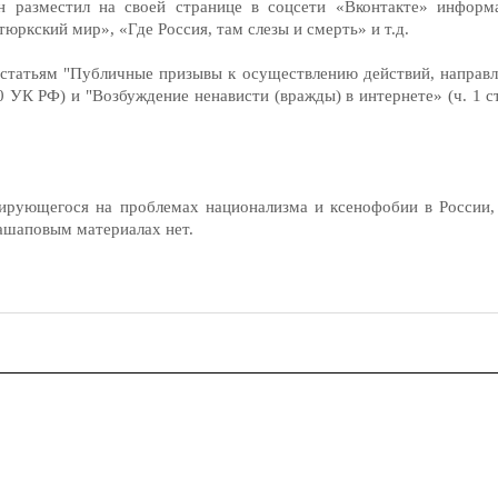
н разместил на своей странице в соцсети «Вконтакте» информ
ркский мир», «Где Россия, там слезы и смерть» и т.д.
статьям "Публичные призывы к осуществлению действий, направ
 УК РФ) и "Возбуждение ненависти (вражды) в интернете» (ч. 1 с
ирующегося на проблемах национализма и ксенофобии в России,
ашаповым материалах нет.