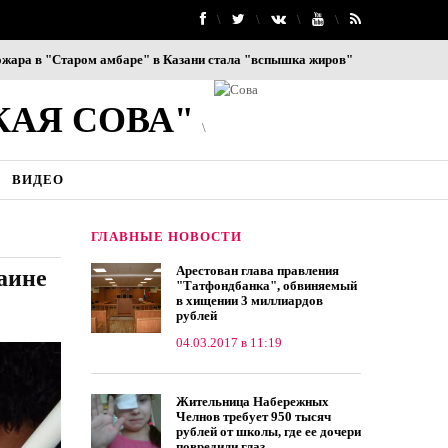
 "Старом амбаре" в Казани стала "вспышка жиров"
В Казани 4 экс-со
КАЯ СОВА"
ВИДЕО
ГЛАВНЫЕ НОВОСТИ
Арестован глава правления
аине
"Татфондбанка", обвиняемый
в хищении 3 миллиардов
рублей
04.03.2017 в 11:19
Жительница Набережных
Челнов требует 950 тысяч
рублей от школы, где ее дочери
повредили глаз