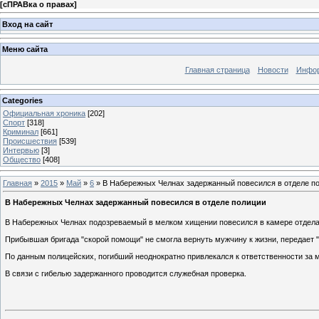
[
сПРАВка о правах
]
Вход на сайт
Меню сайта
Главная страница
Новости
Инфор
Categories
Официальная хроника
[202]
Спорт
[318]
Криминал
[661]
Происшествия
[539]
Интервью
[3]
Общество
[408]
Главная
»
2015
»
Май
»
6
» В Набережных Челнах задержанный повесился в отделе п
В Набережных Челнах задержанный повесился в отделе полиции
В Набережных Челнах подозреваемый в мелком хищении повесился в камере отдела 
Прибывшая бригада "скорой помощи" не смогла вернуть мужчину к жизни, передает "
По данным полицейских, погибший неоднократно привлекался к ответственности за 
В связи с гибелью задержанного проводится служебная проверка.