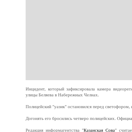
Инцидент, который зафиксировала камера видеорег
улицы Беляева в Набережных Челнах.
Полицейский "уазик" остановился перед светофором,
Догонять его бросились четверо полицейских. Официа
Редакция информагентства "
Казанская Сова
" счита