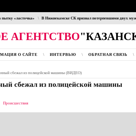
ку «ласточка»
В Нижнекамске СК признал потерпевшими двух мужчин, 
Е АГЕНТСТВО
"КАЗАНС
МАЦИЯ О САЙТЕ
ИНТЕРВЬЮ
ОБРАТНАЯ СВЯЗЬ
анный сбежал из полицейской машины (ВИДЕО)
ный сбежал из полицейской машины
Происшествия