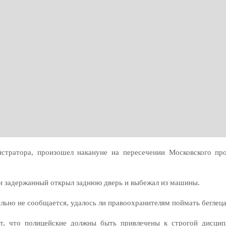
истратора, произошел накануне на пересечении Московского пр
 и задержанный открыл заднюю дверь и выбежал из машины.
льно не сообщается, удалось ли правоохранителям поймать беглеца
ет, что полицейские должны быть привлечены к строгой дисцип