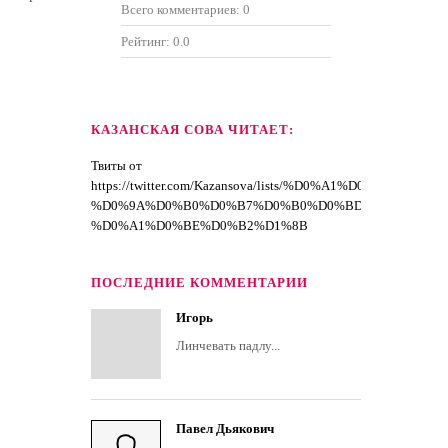
Всего комментариев:
0
Рейтинг:
0.0
КАЗАНСКАЯ СОВА ЧИТАЕТ:
Твиты от
https://twitter.com/Kazansova/lists/%D0%A1%D0%BF%D
%D0%9A%D0%B0%D0%B7%D0%B0%D0%BD%D1%81%D0
%D0%A1%D0%BE%D0%B2%D1%8B
ПОСЛЕДНИЕ КОММЕНТАРИИ
Игорь
Линчевать падлу...
Павел Дьякович