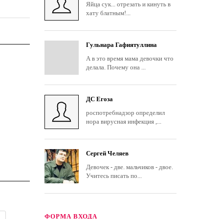
Яйца сук... отрезать и кинуть в
хату блатным!...
Гульнара Гафиятуллина
А в это время мама девочки что
делала. Почему она ...
ДС Егоза
роспотребнадзор определил
нора вирусная инфекция ,...
Сергей Челяев
Девочек - две. мальчиков - двое.
Учитесь писать по...
ФОРМА ВХОДА