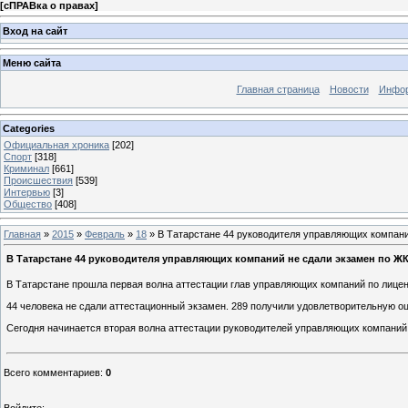
[
сПРАВка о правах
]
Вход на сайт
Меню сайта
Главная страница
Новости
Инфор
Categories
Официальная хроника
[202]
Спорт
[318]
Криминал
[661]
Происшествия
[539]
Интервью
[3]
Общество
[408]
Главная
»
2015
»
Февраль
»
18
» В Татарстане 44 руководителя управляющих компани
В Татарстане 44 руководителя управляющих компаний не сдали экзамен по Ж
В Татарстане прошла первая волна аттестации глав управляющих компаний по лице
44 человека не сдали аттестационный экзамен. 289 получили удовлетворительную оц
Сегодня начинается вторая волна аттестации руководителей управляющих компаний
Всего комментариев
:
0