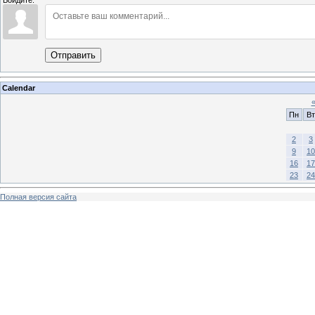
Войдите:
Отправить
Calendar
Пн
Вт
2
3
9
10
16
17
23
24
Полная версия сайта