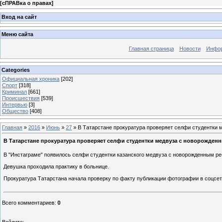
[
сПРАВка о правах
]
Вход на сайт
Меню сайта
Главная страница
Новости
Инфор
Categories
Официальная хроника
[202]
Спорт
[318]
Криминал
[661]
Происшествия
[539]
Интервью
[3]
Общество
[408]
Главная
»
2016
»
Июнь
»
27
» В Татарстане прокуратура проверяет селфи студентки
В Татарстане прокуратура проверяет селфи студентки медвуза с новорожден
В "Инстаграме" появилось селфи студентки казанского медвуза с новорожденным ре
Девушка проходила практику в больнице.
Прокуратура Татарстана начала проверку по факту публикации фотографии в соцсе
Всего комментариев
:
0