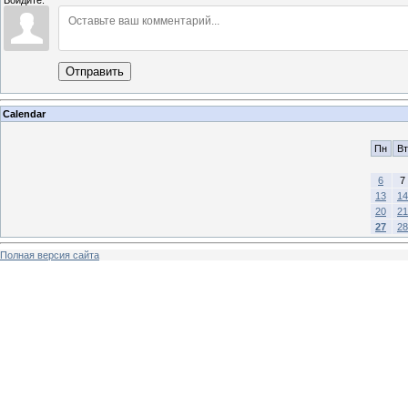
Войдите:
Отправить
Calendar
Пн
Вт
6
7
13
14
20
21
27
28
Полная версия сайта