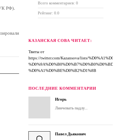
Всего комментариев:
0
УК РФ).
Рейтинг:
0.0
изировали
КАЗАНСКАЯ СОВА ЧИТАЕТ:
Твиты от
https://twitter.com/Kazansova/lists/%D0%A1%D0%BF%D
%D0%9A%D0%B0%D0%B7%D0%B0%D0%BD%D1%81%D0
%D0%A1%D0%BE%D0%B2%D1%8B
ПОСЛЕДНИЕ КОММЕНТАРИИ
Игорь
Линчевать падлу...
Павел Дьякович