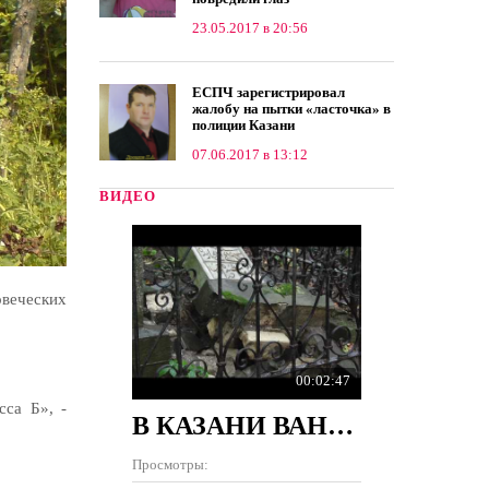
23.05.2017 в 20:56
ЕСПЧ зарегистрировал
жалобу на пытки «ласточка» в
полиции Казани
07.06.2017 в 13:12
ВИДЕО
веческих
00:02:47
сса Б», -
В КАЗАНИ ВАНДАЛЫ РАЗРУШИЛИ 100 ПАМЯТНИКОВ НА КЛАДБИЩЕ
Просмотры: