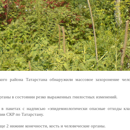
кого района Татарстана обнаружили массовое захоронение чело
 органы в состоянии резко выраженных гнилостных изменений.
 в пакетах с надписью «эпидемиологически опасные отходы кла
нии СКР по Татарстану.
ще 2 нижние конечности, кость и человеческие органы.