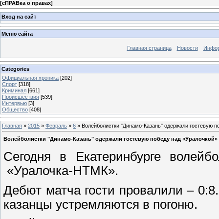
[
сПРАВка о правах
]
Вход на сайт
Меню сайта
Главная страница
Новости
Инфор
Categories
Официальная хроника
[202]
Спорт
[318]
Криминал
[661]
Происшествия
[539]
Интервью
[3]
Общество
[408]
Главная
»
2015
»
Февраль
»
6
» Волейболистки "Динамо-Казань" одержали гостевую п
Волейболистки "Динамо-Казань" одержали гостевую победу над «Уралочкой»
Сегодня в Екатеринбурге волейбо
«Уралочка-НТМК».
Дебют матча гости провалили – 0:8
казанцы устремляются в погоню.