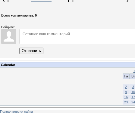
Всего комментариев
:
0
Войдите:
Отправить
Calendar
Пн
Вт
2
3
9
10
16
17
23
24
Полная версия сайта