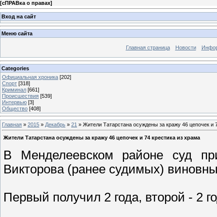
[
сПРАВка о правах
]
Вход на сайт
Меню сайта
Главная страница
Новости
Инфор
Categories
Официальная хроника
[202]
Спорт
[318]
Криминал
[661]
Происшествия
[539]
Интервью
[3]
Общество
[408]
Главная
»
2015
»
Декабрь
»
21
» Жители Татарстана осуждены за кражу 46 цепочек и 7
Жители Татарстана осуждены за кражу 46 цепочек и 74 крестика из храма
В Менделеевском районе суд пр
Викторова (ранее судимых) виновны
Первый получил 2 года, второй - 2 г