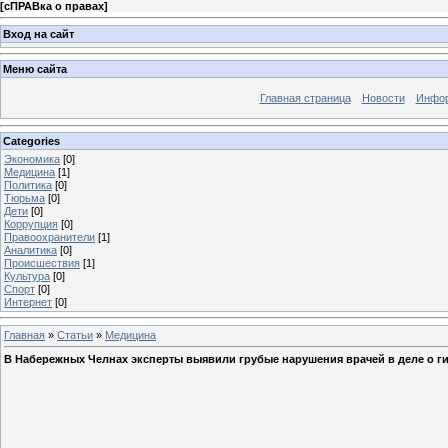
[
сПРАВка о правах
]
Вход на сайт
Меню сайта
Главная страница
Новости
Инфор
Categories
Экономика
[0]
Медицина
[1]
Политика
[0]
Тюрьма
[0]
Дети
[0]
Коррупция
[0]
Правоохранители
[1]
Аналитика
[0]
Происшествия
[1]
Культура
[0]
Спорт
[0]
Интернет
[0]
Главная
»
Статьи
»
Медицина
В Набережных Челнах эксперты выявили грубые нарушения врачей в деле о ги