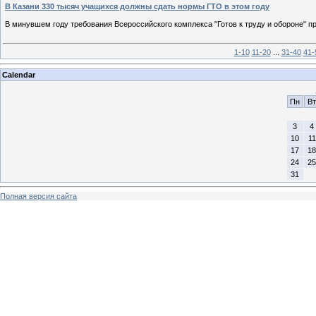
В Казани 330 тысяч учащихся должны сдать нормы ГТО в этом году
В минувшем году требования Всероссийского комплекса "Готов к труду и обороне" п
1-10
11-20
...
31-40
41-
Calendar
Пн
Вт
3
4
10
11
17
18
24
25
31
Полная версия сайта