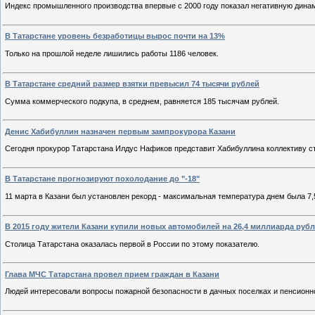
Индекс промышленного производства впервые с 2000 году показал негативную динам
В Татарстане уровень безработицы вырос почти на 13%
Только на прошлой неделе лишились работы 1186 человек.
В Татарстане средний размер взятки превысил 74 тысячи рублей
Сумма коммерческого подкупа, в среднем, равняется 185 тысячам рублей.
Денис Хабибуллин назначен первым зампрокурора Казани
Сегодня прокурор Татарстана Илдус Нафиков представит Хабибуллина коллективу с
В Татарстане прогнозируют похолодание до "-18"
11 марта в Казани был установлен рекорд - максимальная температура днем была 7,
В 2015 году жители Казани купили новых автомобилей на 26,4 миллиарда руб
Столица Татарстана оказалась первой в России по этому показателю.
Глава МЧС Татарстана провел прием граждан в Казани
Людей интересовали вопросы пожарной безопасности в дачных поселках и пенсион