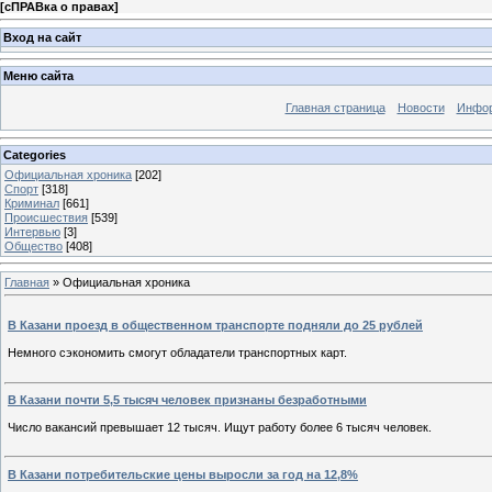
[
сПРАВка о правах
]
Вход на сайт
Меню сайта
Главная страница
Новости
Инфор
Categories
Официальная хроника
[202]
Спорт
[318]
Криминал
[661]
Происшествия
[539]
Интервью
[3]
Общество
[408]
Главная
»
Официальная хроника
В Казани проезд в общественном транспорте подняли до 25 рублей
Немного сэкономить смогут обладатели транспортных карт.
В Казани почти 5,5 тысяч человек признаны безработными
Число вакансий превышает 12 тысяч. Ищут работу более 6 тысяч человек.
В Казани потребительские цены выросли за год на 12,8%