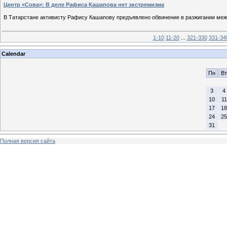
Центр «Сова»: В деле Рафиса Кашапова нет экстремизма
В Татарстане активисту Рафису Кашапову предъявлено обвинение в разжигании межн
1-10
11-20
...
321-330
331-34
Calendar
Пн
Вт
3
4
10
11
17
18
24
25
31
Полная версия сайта