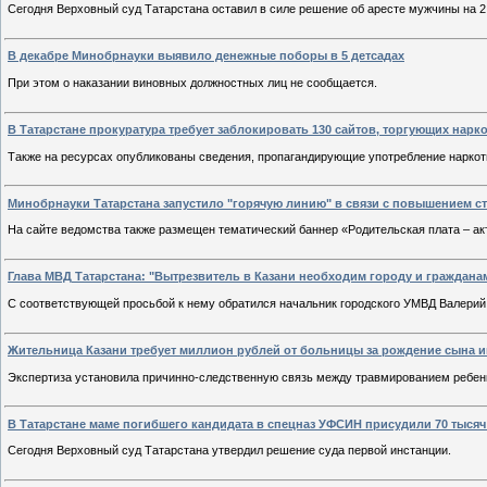
Cегодня Верховный суд Татарстана оставил в силе решение об аресте мужчины на 2
В декабре Минобрнауки выявило денежные поборы в 5 детсадах
При этом о наказании виновных должностных лиц не сообщается.
В Татарстане прокуратура требует заблокировать 130 сайтов, торгующих нарк
Также на ресурсах опубликованы сведения, пропагандирующие употребление наркот
Минобрнауки Татарстана запустило "горячую линию" в связи с повышением ст
На сайте ведомства также размещен тематический баннер «Родительская плата – а
Глава МВД Татарстана: "Вытрезвитель в Казани необходим городу и граждана
С соответствующей просьбой к нему обратился начальник городского УМВД Валерий
Жительница Казани требует миллион рублей от больницы за рождение сына 
Экспертиза установила причинно-следственную связь между травмированием ребенк
В Татарстане маме погибшего кандидата в спецназ УФСИН присудили 70 тыся
Сегодня Верховный суд Татарстана утвердил решение суда первой инстанции.