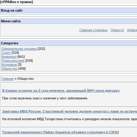
[
сПРАВка о правах
]
Вход на сайт
Меню сайта
Главная страница
Новости
Инфор
Categories
Официальная хроника
[202]
Спорт
[318]
Криминал
[661]
Происшествия
[539]
Интервью
[3]
Общество
[408]
Главная
»
Общество
В Казани осужден на 2 года мужчина, заразивший ВИЧ свою девушку
При этом мужчина знал о наличии у него заболевания.
Замглавы МВД России: Счастливый человек должен никогда с нами не встреч
На итоговой коллегии МВД Татарстана отчитались о рекордно низком показателе за
Татарский националист Рафис Кашапов объявил голодовку в СИЗО