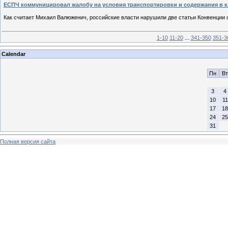
ЕСПЧ коммуницировал жалобу на условия транспортировки и содержания в кл
Как считает Михаил Валюженич, российские власти нарушили две статьи Конвенции 
1-10
11-20
...
341-350
351-3
Calendar
Пн
Вт
3
4
10
11
17
18
24
25
31
Полная версия сайта