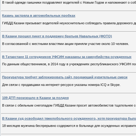
В такой одежде гаишники поздравляют водителей с Новым Годом и напоминают о со
Казань застряла в автомобильных пробках
ГИБДД Казани призывает водителей неукоснительно соблюдать правила дорожного д
В Казани прошел пикет в поддержку братьев Навальных (ФОТО)
В согласованной с местными властями акции приняли участие около 10 человек.
В Татарстане 11 сотрудников УФСИН наказаны за самоубийства осужденных
По данным общественников, в 2014 году в учреждениях республиканского УФСИН пок
Прокуратура требует заблокировать сайт, продающий курительные смеси
Для связи с продавцами на интернет-ресурсе указаны номера ICQ и Skype.
109 ДТП произошло в Казани за полдня
В связи с обильным снегопадом ГИБДД Казани просит автомобилистов тщательнее с
В Казани суд освободил тяжелобольного осужденного, хотя прокуратура был
18 месяцев мужчина беспрерывно содержится в больнице для осужденных исправите