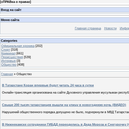
[
сПРАВка о правах
]
Вход на сайт
Меню сайта
Главная страница
Новости
Инфор
Categories
Официальная хроника
[202]
Спорт
[318]
Криминал
[661]
Происшествия
[539]
Интервью
[3]
Общество
[408]
Главная
»
Общество
В Татарстане Коран впервые будут читать 24 часа в сутки
Онлайн-трансляция организована на сайте Духовного управления мусульман респуб
Свыше 200 тысяч татарстанцев вышли на улицу в новогоднюю ночь (ВИДЕО)
Нарушений общественного порядка допущено не было, подчеркнули в МВД Татарста
В Нижнекамске сотрудники ГИБДД переоделись в Деда Мороза и Снегурочку 