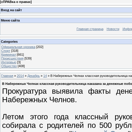
[
сПРАВка о правах
]
Вход на сайт
Меню сайта
Главная страница
Новости
Инфор
Categories
Официальная хроника
[202]
Спорт
[318]
Криминал
[661]
Происшествия
[539]
Интервью
[3]
Общество
[408]
Главная
»
2014
»
Декабрь
»
14
» В Набережных Челнах классная руководительница на
В Набережных Челнах классная руководительница наказана за денежные поб
Прокуратура выявила факты де
Набережных Челнов.
Летом этого года классный руко
собирала с родителей по 500 рубл