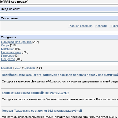
[
сПРАВка о правах
]
Вход на сайт
Меню сайта
Главная страница
Новости
Инфор
Categories
Официальная хроника
[202]
Спорт
[318]
Криминал
[661]
Происшествия
[539]
Интервью
[3]
Общество
[408]
Главная
»
2014
»
Декабрь
»
14
Волейболистки казанского «Динамо» одержали волевую победу над «Омичко
Сегодня в казанском Центре волейбола состоялся один из центральных матчей сед
«Уникс» разгромил «Енисей» со счетом 107:74
Cегодня на паркете казанского «Баскет-холла» в рамках чемпионата России сошлис
Госдолг Татарстана составляет 91,6 миллиарда рублей
Министр финансов республики Радик Гайзатуллин признал, что 2015 год будет очен