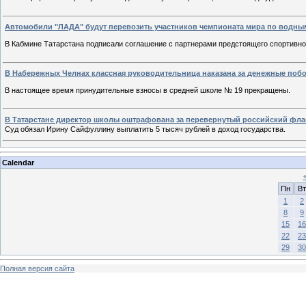
Автомобили "ЛАДА" будут перевозить участников чемпионата мира по водным
В Кабмине Татарстана подписали соглашение с партнерами предстоящего спортивн
В Набережных Челнах классная руководительница наказана за денежные поб
В настоящее время принудительные взносы в средней школе № 19 прекращены.
В Татарстане директор школы оштрафована за перевернутый российский фла
Суд обязал Ирину Сайфуллину выплатить 5 тысяч рублей в доход государства.
Calendar
Пн
Вт
1
2
8
9
15
16
22
23
29
30
Полная версия сайта