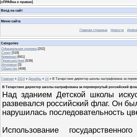
[
сПРАВка о правах
]
Вход на сайт
Меню сайта
Главная страница
Новости
Инфор
Categories
Официальная хроника
[202]
Спорт
[318]
Криминал
[661]
Происшествия
[539]
Интервью
[3]
Общество
[408]
Главная
»
2014
»
Декабрь
»
14
» В Татарстане директор школы оштрафована за перев
В Татарстане директор школы оштрафована за перевернутый российский фла
Над зданием Детской школы искус
развевался российский флаг. Он был
нарушилась последовательность цв
Использование государственно